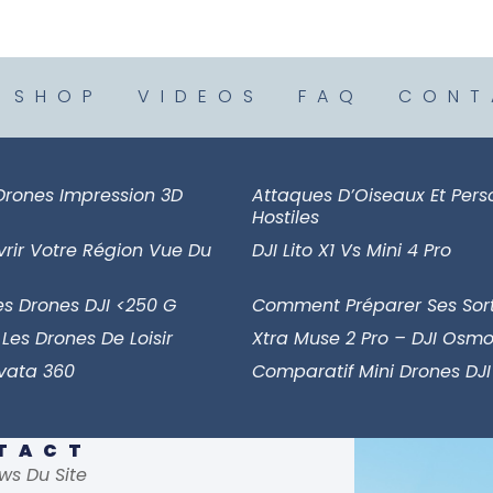
SHOP
VIDEOS
FAQ
CONT
Drones Impression 3D
Attaques D’Oiseaux Et Per
Hostiles
vrir Votre Région Vue Du
DJI Lito X1 Vs Mini 4 Pro
es Drones DJI <250 G
Comment Préparer Ses Sort
 Les Drones De Loisir
Xtra Muse 2 Pro – DJI Osmo
Avata 360
Comparatif Mini Drones DJI
NTACT
ws Du Site