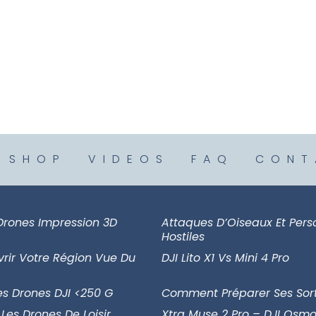
SHOP
VIDEOS
FAQ
CONT
Drones Impression 3D
Attaques D’Oiseaux Et Per
Hostiles
vrir Votre Région Vue Du
DJI Lito X1 Vs Mini 4 Pro
es Drones DJI <250 G
Comment Préparer Ses Sort
 Les Drones De Loisir
Xtra Muse 2 Pro – DJI Osmo