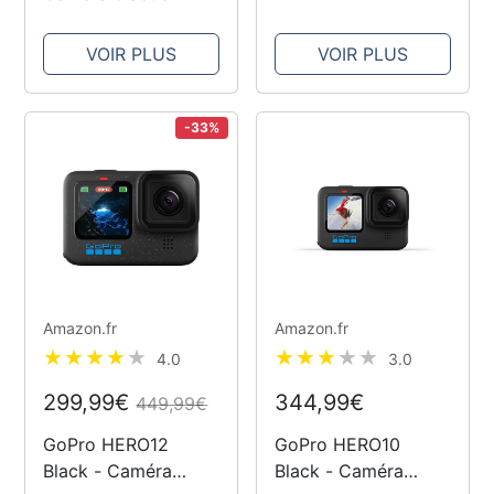
étanche conçue
stabilisation,
avec Leica, capteur
étanche grâce à
VOIR PLUS
VOIR PLUS
de 1/1,3", réduction
IPX8, écran tactile,
du bruit par l'IA pour
montage vidéo
une qualité d'image
automatique,
-33%
inégalée, 4K
commande vocale
120ips,...
Amazon.fr
Amazon.fr
4.0
3.0
299,99€
344,99€
449,99€
GoPro HERO12
GoPro HERO10
Black - Caméra
Black - Caméra