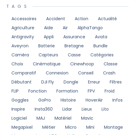
TAGS
Accessoires
Accident
Action
Actualité
Agriculture
Aide
Air
AlphaTango
Antigravity
Appli
Assurance
Avata
Aveyron
Batterie
Bretagne
Bundle
Caméra
Capteurs
Casse
Catégories
Choix
Cinématique
Cinewhoop
Classe
Comparatif
Connexion
Conseil
Crash
Débutant
DJI Fly
Dongle
Erreur
Filtres
FLIP
Fonction
Formation
FPV
Froid
Goggles
GoPro
Histoire
HoverAir
Infos
Inspire
Insta360
Lidar
Lieux
Lito
Logiciel
MAJ
Matériel
Mavic
Megapixel
Métier
Micro
Mini
Montage