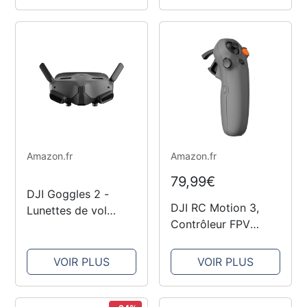
Immersive,
Transmission Vidéo
HD O4, Dioptries
Réglables, Diffusion
sans...
Amazon.fr
Amazon.fr
79,99€
DJI Goggles 2 -
DJI RC Motion 3,
Lunettes de vol
Contrôleur FPV
immersives légères
intelligentavec
et confortables avec
Contrôle de
écrans Micro-OLED
VOIR PLUS
VOIR PLUS
Mouvement
époustouflants,
Immersif, Compact &
transmission HD à
Portable, Freinage