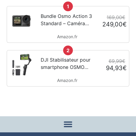
1
Bundle Osmo Action 3
169,00€
Standard – Caméra
249,00€
d’action 4K avec FOV
Amazon.fr
super large,
HorizonSteady,
2
résistant au froid,
longue durée, support
DJI Stabilisateur pour
69,99€
vertical à démontage...
smartphone OSMO
94,93€
Mobile 6, en trois axes
Amazon.fr
pour téléphones, bras
extensible intégré,
portable et pliable,
stabilisateur pour
vidéoblogs,...