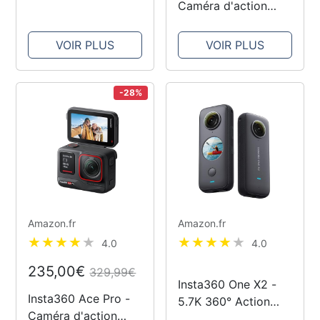
1/2", Suivi par l'IA,
Caméra d'action
HDR, Micro à
360° 8K étanche,
réduction de Bruit,
vidéo grand angle
VOIR PLUS
VOIR PLUS
contrôle gestuel,
4K, effet de perche
pour Le Streaming,
à selfie invisible,
Les appels vidéo...
protège-objectifs
-28%
amovibles, 135 min
d'autonomie,...
Amazon.fr
Amazon.fr
4.0
4.0
235,00€
329,99€
Insta360 One X2 -
Insta360 Ace Pro -
5.7K 360° Action
Caméra d'action
Camera avec