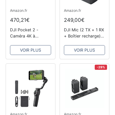
Amazon.fr
Amazon.fr
470,21€
249,00€
DJI Pocket 2 -
DJI Mic (2 TX + 1 RX
Caméra 4K à
+ Boîtier recharge) -
Stabilisation 3 Axes,
Compact et
Vlog, Vidéo Ultra
Portable micros
VOIR PLUS
VOIR PLUS
HD, Photo Haute
Lavalier sans Fil à
Résolution 64 MP,
Enregistrement à
1/1.7” CMOS, HDR,
Double Canal,
-29%
Réduction du Bruit,
Transmission à 250
Timelapse, Slow...
mètres, 15...
Amazon.fr
Amazon.fr