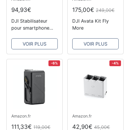
94,93€
175,00€
249,00€
DJI Stabilisateur
DJI Avata Kit Fly
pour smartphone
More
OSMO Mobile 6, en
trois axes pour
VOIR PLUS
VOIR PLUS
téléphones, bras
extensible intégré,
portable et pliable,
-6%
-4%
stabilisateur pour
vidéoblogs,...
Amazon.fr
Amazon.fr
111,33€
42,90€
119,00€
45,00€