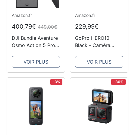
Amazon.fr
Amazon.fr
400,79€
229,99€
449,00€
DJI Bundle Aventure
GoPro HERO10
Osmo Action 5 Pro,
Black - Caméra
Caméra d’Action 4K
d'action étanche
avec Capteur 1/1,3",
avec écrans LCD
VOIR PLUS
VOIR PLUS
12 h d’Autonomie
Avant et arrière
Étendue avec 3
tactiles, vidéo Ultra
Batt., Stabilisation,
HD 5.3K60, Photos
-3%
-30%
Double Écran
23MP, Diffusion en
Tactile...
Direct 1080p,...