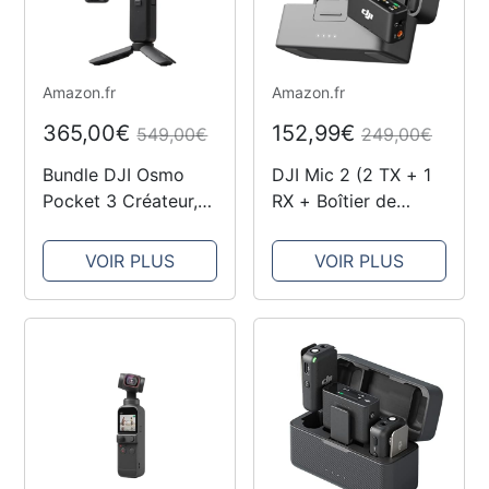
Amazon.fr
Amazon.fr
365,00€
152,99€
549,00€
249,00€
Bundle DJI Osmo
DJI Mic 2 (2 TX + 1
Pocket 3 Créateur,
RX + Boîtier de
Cam. Vlogging
Recharge), Micro
CMOS 1'' et Vidéo
sans Fil Tout-en-Un,
VOIR PLUS
VOIR PLUS
4K/120 ips,
Réduction Intel. du
Stabilisation à 3
Bruit, Enregistrement
axes, Suivi
Interne 32 Bits à
Facial/Objet, MAP
Virgule Flottante,...
rapide, avec Micro
pour un Son...