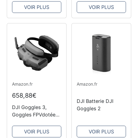
Écrans Micro-OLED,
VOIR PLUS
VOIR PLUS
Transmission vidéo
DJI O3+, HD à faible
latence, Compatible
avec...
Amazon.fr
Amazon.fr
658,88€
DJI Batterie DJI
DJI Goggles 3,
Goggles 2
Goggles FPVdotées
d’Écrans Micro-
OLED Saisissants,
VOIR PLUS
VOIR PLUS
Expérience de Vol