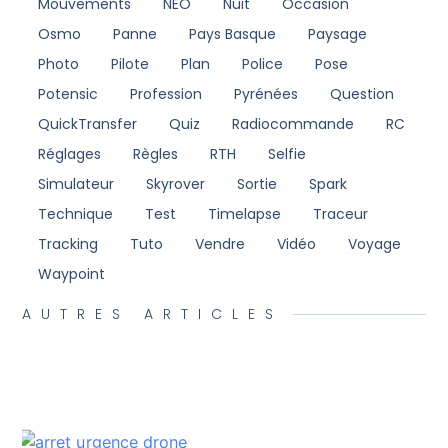
Mouvements
NEO
Nuit
Occasion
Osmo
Panne
Pays Basque
Paysage
Photo
Pilote
Plan
Police
Pose
Potensic
Profession
Pyrénées
Question
QuickTransfer
Quiz
Radiocommande
RC
Réglages
Règles
RTH
Selfie
Simulateur
Skyrover
Sortie
Spark
Technique
Test
Timelapse
Traceur
Tracking
Tuto
Vendre
Vidéo
Voyage
Waypoint
AUTRES ARTICLES