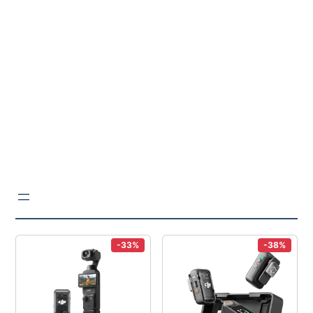
-33%
-38%