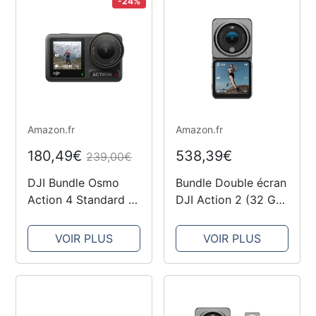
faible latence,
-24%
d’Urgence en un
dioptries...
Clic, Curseur en RA,
Contrôleur...
Amazon.fr
Amazon.fr
180,49€
538,39€
239,00€
DJI Bundle Osmo
Bundle Double écran
Action 4 Standard -
‌DJI Action 2 (32 Go)
Caméra d’Action
- Caméra d'action
étanche 4K/120 IPS
4K avec un module
VOIR PLUS
VOIR PLUS
avec capteur 1/1,3
d'extension de
Pouce, des Images
batterie, des
saisissantes en
accroches
Basse lumière, des
magnétiques,