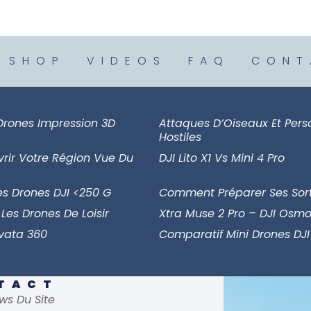
SHOP
VIDEOS
FAQ
CONT
Drones Impression 3D
Attaques D’Oiseaux Et Per
Hostiles
vrir Votre Région Vue Du
DJI Lito X1 Vs Mini 4 Pro
es Drones DJI <250 G
Comment Préparer Ses Sort
 Les Drones De Loisir
Xtra Muse 2 Pro – DJI Osmo
Avata 360
Comparatif Mini Drones DJI
NTACT
ws Du Site