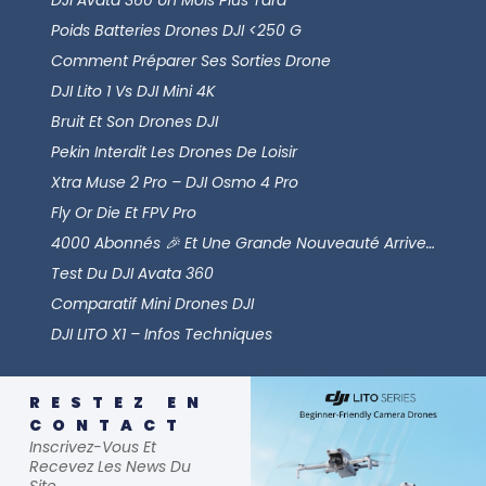
DJI Avata 360 Un Mois Plus Tard
Poids Batteries Drones DJI <250 G
Comment Préparer Ses Sorties Drone
DJI Lito 1 Vs DJI Mini 4K
Bruit Et Son Drones DJI
Pekin Interdit Les Drones De Loisir
Xtra Muse 2 Pro – DJI Osmo 4 Pro
Fly Or Die Et FPV Pro
4000 Abonnés 🎉 Et Une Grande Nouveauté Arrive…
Test Du DJI Avata 360
Comparatif Mini Drones DJI
DJI LITO X1 – Infos Techniques
RESTEZ EN
CONTACT
Inscrivez-Vous Et
Recevez Les News Du