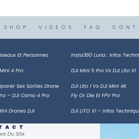
SHOP
VIDEOS
FAQ
CONT
iseaux Et Personnes
Insta360 Luna : Infos Techn
 Mini 4 Pro
DJI Mini 5 Pro Vs DJI Lito X1
arer Ses Sorties Drone
DJI Lito 1 Vs DJI Mini 4K
Pro – DJI Osmo 4 Pro
Fly Or Die Et FPV Pro
ini Drones DJI
DJI LITO X1 – Infos Techniq
NTACT
ws Du Site