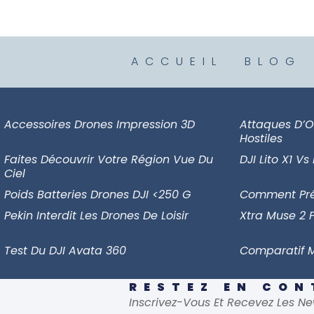
ACCUEIL
BLOG
Accessoires Drones Impression 3D
Attaques D’O
Hostiles
Faites Découvrir Votre Région Vue Du
DJI Lito X1 Vs
Ciel
Poids Batteries Drones DJI <250 G
Comment Prép
Pekin Interdit Les Drones De Loisir
Xtra Muse 2 
Test Du DJI Avata 360
Comparatif M
RESTEZ EN CO
Inscrivez-Vous Et Recevez Les Ne