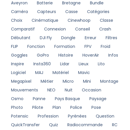
Aveyron
Batterie
Bretagne
Bundle
Caméra
Capteurs
Casse
Catégories
Choix
Cinématique
Cinewhoop
Classe
Comparatif
Connexion
Conseil
Crash
Débutant
DJI Fly
Dongle
Erreur
Filtres
FLIP
Fonction
Formation
FPV
Froid
Goggles
GoPro
Histoire
HoverAir
Infos
Inspire
Insta360
Lidar
Lieux
Lito
Logiciel
MAJ
Matériel
Mavic
Megapixel
Métier
Micro
Mini
Montage
Mouvements
NEO
Nuit
Occasion
Osmo
Panne
Pays Basque
Paysage
Photo
Pilote
Plan
Police
Pose
Potensic
Profession
Pyrénées
Question
QuickTransfer
Quiz
Radiocommande
RC