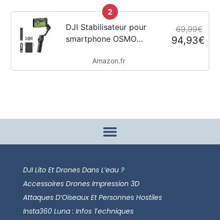
HorizonSteady,
2
résistant au froid,
longue durée, support
DJI Stabilisateur pour
69,99€
vertical à démontage...
smartphone OSMO
94,93€
Mobile 6, en trois axes
Amazon.fr
pour téléphones, bras
extensible intégré,
portable et pliable,
stabilisateur pour
vidéoblogs,...
DJI Lito Et Drones Dans L’eau ?
Accessoires Drones Impression 3D
Attaques D’Oiseaux Et Personnes Hostiles
Insta360 Luna : Infos Techniques