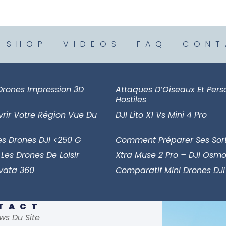
SHOP
VIDEOS
FAQ
CONT
Drones Impression 3D
Attaques D’Oiseaux Et Per
Hostiles
vrir Votre Région Vue Du
DJI Lito X1 Vs Mini 4 Pro
es Drones DJI <250 G
Comment Préparer Ses Sort
 Les Drones De Loisir
Xtra Muse 2 Pro – DJI Osmo
Avata 360
Comparatif Mini Drones DJI
NTACT
ws Du Site