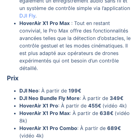
également un enregistrement audio sans fil et
un système de contrôle simple via l’application
DJI Fly
.
HoverAir X1 Pro Max
: Tout en restant
convivial, le Pro Max offre des fonctionnalités
avancées telles que la détection d’obstacles, le
contrôle gestuel et les modes cinématiques. Il
est plus adapté aux opérateurs de drones
expérimentés qui ont besoin d’un contrôle
détaillé.
Prix
DJI Neo
: À partir de
199€
DJI Neo
Bundle Fly More
: À partir de
349€
HoverAir X1 Pro
: À partir de
455€
(vidéo 4k)
HoverAir X1 Pro Max
: À partir de
638€
(vidéo
8k)
HoverAir X1 Pro Combo
: À partir de
689€
(vidéo 4k)