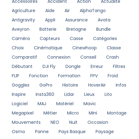
Accessoires
Accident
Action
Actualité
Agriculture
Aide
Air
AlphaTango
Antigravity
Appli
Assurance
Avata
Aveyron
Batterie
Bretagne
Bundle
Caméra
Capteurs
Casse
Catégories
Choix
Cinématique
Cinewhoop
Classe
Comparatif
Connexion
Conseil
Crash
Débutant
DJI Fly
Dongle
Erreur
Filtres
FLIP
Fonction
Formation
FPV
Froid
Goggles
GoPro
Histoire
HoverAir
Infos
Inspire
Insta360
Lidar
Lieux
Lito
Logiciel
MAJ
Matériel
Mavic
Megapixel
Métier
Micro
Mini
Montage
Mouvements
NEO
Nuit
Occasion
Osmo
Panne
Pays Basque
Paysage