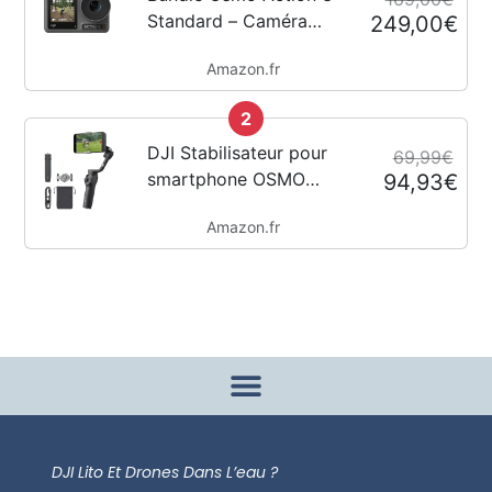
Standard – Caméra
249,00€
d’action 4K avec FOV
Amazon.fr
super large,
HorizonSteady,
2
résistant au froid,
longue durée, support
DJI Stabilisateur pour
69,99€
vertical à démontage...
smartphone OSMO
94,93€
Mobile 6, en trois axes
Amazon.fr
pour téléphones, bras
extensible intégré,
portable et pliable,
stabilisateur pour
vidéoblogs,...
DJI Lito Et Drones Dans L’eau ?