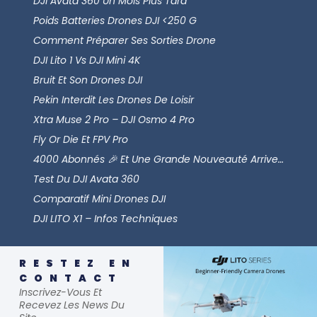
DJI Avata 360 Un Mois Plus Tard
Poids Batteries Drones DJI <250 G
Comment Préparer Ses Sorties Drone
DJI Lito 1 Vs DJI Mini 4K
Bruit Et Son Drones DJI
Pekin Interdit Les Drones De Loisir
Xtra Muse 2 Pro – DJI Osmo 4 Pro
Fly Or Die Et FPV Pro
4000 Abonnés 🎉 Et Une Grande Nouveauté Arrive…
Test Du DJI Avata 360
Comparatif Mini Drones DJI
DJI LITO X1 – Infos Techniques
RESTEZ EN
CONTACT
Inscrivez-Vous Et
Recevez Les News Du