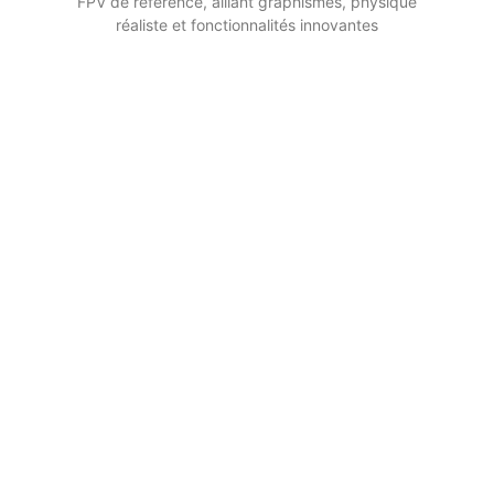
FPV de référence, alliant graphismes, physique
réaliste et fonctionnalités innovantes
s