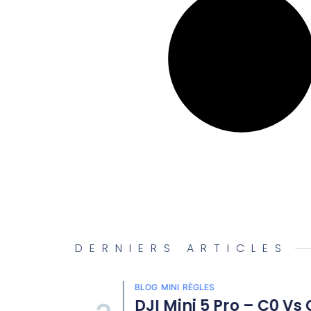
DERNIERS ARTICLES
BLOG
MINI
RÈGLES
Et
DJI Mini 5 Pro – C0 Vs C