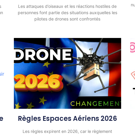
n
s
Les attaques d’oiseaux et les réactions hostiles de
un
personnes font partie des situations auxquelles les
pilotes de drones sont confrontés
e
Règles Espaces Aériens 2026
Les règles expirent en 2026, car le règlement