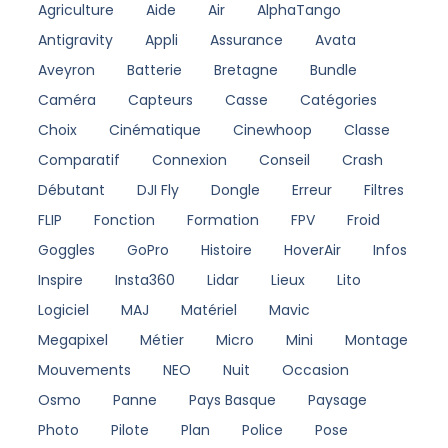
Agriculture
Aide
Air
AlphaTango
Antigravity
Appli
Assurance
Avata
Aveyron
Batterie
Bretagne
Bundle
Caméra
Capteurs
Casse
Catégories
Choix
Cinématique
Cinewhoop
Classe
Comparatif
Connexion
Conseil
Crash
Débutant
DJI Fly
Dongle
Erreur
Filtres
FLIP
Fonction
Formation
FPV
Froid
Goggles
GoPro
Histoire
HoverAir
Infos
Inspire
Insta360
Lidar
Lieux
Lito
Logiciel
MAJ
Matériel
Mavic
Megapixel
Métier
Micro
Mini
Montage
Mouvements
NEO
Nuit
Occasion
Osmo
Panne
Pays Basque
Paysage
Photo
Pilote
Plan
Police
Pose