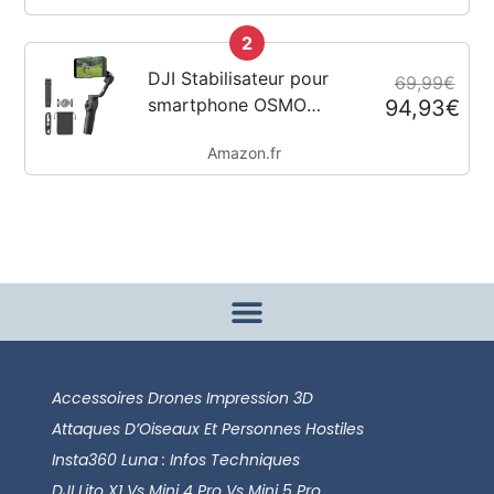
HorizonSteady,
2
résistant au froid,
longue durée, support
DJI Stabilisateur pour
69,99€
vertical à démontage...
smartphone OSMO
94,93€
Mobile 6, en trois axes
Amazon.fr
pour téléphones, bras
extensible intégré,
portable et pliable,
stabilisateur pour
vidéoblogs,...
Accessoires Drones Impression 3D
Attaques D’Oiseaux Et Personnes Hostiles
Insta360 Luna : Infos Techniques
DJI Lito X1 Vs Mini 4 Pro Vs Mini 5 Pro