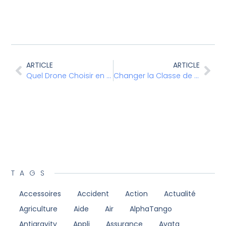
ARTICLE
ARTICLE
Quel Drone Choisir en 2025
Changer la Classe de son Drone
TAGS
Accessoires
Accident
Action
Actualité
Agriculture
Aide
Air
AlphaTango
Antigravity
Appli
Assurance
Avata