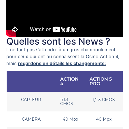
Quelles sont les News ?
Il ne faut pas s’attendre à un gros chamboulement
pour ceux qui ont ou connaissent la Osmo Action 4,
mais
regardons en détails les changements:
ACTION
ACTION 5
4
PRO
CAPTEUR
1/1.3
1/1.3 CMOS
CMOS
CAMERA
40 Mpx
40 Mpx