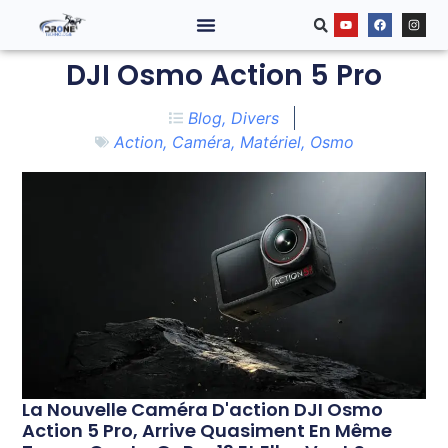
DJI Osmo Action 5 Pro
Blog
,
Divers
Action
,
Caméra
,
Matériel
,
Osmo
La Nouvelle Caméra D'action DJI Osmo
Action 5 Pro, Arrive Quasiment En Même