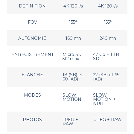
DEFINITION
4K 120 i/s
4K 120 i/s
FOV
155°
155°
AUTONOMIE
160 mn
240 mn
ENREGISTREMENT
Micro SD
47 Go + 1 TB
512 max
SD
ETANCHE
18 (SB) et
22 (SB) et 65
60 (AB)
(AB)
MODES
SLOW
SLOW
MOTION
MOTION +
NUIT
PHOTOS
JPEG +
JPEG + RAW
RAW