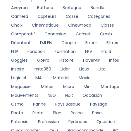
Aveyron
Batterie
Bretagne
Bundle
Caméra
Capteurs
Casse
Catégories
Choix
Cinématique
Cinewhoop
Classe
Comparatif
Connexion
Conseil
Crash
Débutant
DJI Fly
Dongle
Erreur
Filtres
FLIP
Fonction
Formation
FPV
Froid
Goggles
GoPro
Histoire
HoverAir
Infos
Inspire
Insta360
Lidar
Lieux
Lito
Logiciel
MAJ
Matériel
Mavic
Megapixel
Métier
Micro
Mini
Montage
Mouvements
NEO
Nuit
Occasion
Osmo
Panne
Pays Basque
Paysage
Photo
Pilote
Plan
Police
Pose
Potensic
Profession
Pyrénées
Question
QuickTransfer
Quiz
Radiocommande
RC