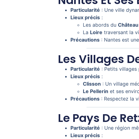
Nantes Et Ses 
Particularité
: Une ville dyn
Lieux précis
:
Les abords du
Château
La
Loire
traversant la vi
Précautions
: Nantes est une 
Les Villages D
Particularité
: Petits village
Lieux précis
:
Clisson
: Un village méd
Le Pellerin
et ses envir
Précautions
: Respectez la v
Le Pays De Ret
Particularité
: Une région mêl
Lieux précis
: