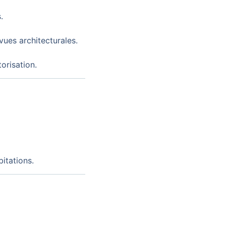
.
ues architecturales.
orisation.
itations.