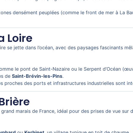
zones densément peuplées (comme le front de mer à La Baul
a Loire
ire se jette dans l’océan, avec des paysages fascinants mêla
comme le pont de Saint-Nazaire ou le Serpent d’Océan (œuvr
rès de
Saint-Brévin-les-Pins
.
 proches des ports et infrastructures industrielles sont int
Brière
grand marais de France, idéal pour des prises de vue sur 
Lyphard
ou
Kerhinet
, un village typique en toit de chaume.