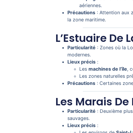
aériennes.
Précautions
: Attention aux 
la zone maritime.
L’Estuaire De L
Particularité
: Zones où la Lo
modernes.
Lieux précis
:
Les
machines de l’île
, 
Les zones naturelles p
Précautions
: Certaines zones
Les Marais De 
Particularité
: Deuxième plus 
sauvages.
Lieux précis
:
Les environs de
Saint-