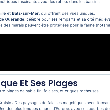
triques fascinants avec des reflets dans les bassins.
illé
et
Batz-sur-Mer
, qui offrent des vues uniques.
 de
Guérande
, célèbre pour ses remparts et sa cité médiéva
s des marais peuvent être protégées pour la faune (notamm
ique Et Ses Plages
tre plages de sable fin, falaises, et criques rocheuses.
roisic : Des paysages de falaises magnifiques avec l’océan 
Une des plus longues plages d’Europe, avec ses courbes do