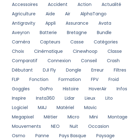
Accessoires
Accident
Action
Actualité
Agriculture
Aide
Air
AlphaTango
Antigravity
Appli
Assurance
Avata
Aveyron
Batterie
Bretagne
Bundle
Caméra
Capteurs
Casse
Catégories
Choix
Cinématique
Cinewhoop
Classe
Comparatif
Connexion
Conseil
Crash
Débutant
DJI Fly
Dongle
Erreur
Filtres
FLIP
Fonction
Formation
FPV
Froid
Goggles
GoPro
Histoire
HoverAir
Infos
Inspire
Insta360
Lidar
Lieux
Lito
Logiciel
MAJ
Matériel
Mavic
Megapixel
Métier
Micro
Mini
Montage
Mouvements
NEO
Nuit
Occasion
Osmo
Panne
Pays Basque
Paysage