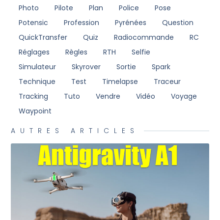
Photo
Pilote
Plan
Police
Pose
Potensic
Profession
Pyrénées
Question
QuickTransfer
Quiz
Radiocommande
RC
Réglages
Règles
RTH
Selfie
Simulateur
Skyrover
Sortie
Spark
Technique
Test
Timelapse
Traceur
Tracking
Tuto
Vendre
Vidéo
Voyage
Waypoint
AUTRES ARTICLES