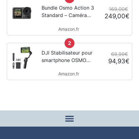
Bundle Osmo Action 3
169,00€
Standard – Caméra
249,00€
d’action 4K avec FOV
Amazon.fr
super large,
HorizonSteady,
2
résistant au froid,
longue durée, support
DJI Stabilisateur pour
69,99€
vertical à démontage...
smartphone OSMO
94,93€
Mobile 6, en trois axes
Amazon.fr
pour téléphones, bras
extensible intégré,
portable et pliable,
stabilisateur pour
vidéoblogs,...