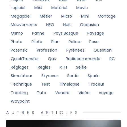
Logiciel
MAJ
Matériel
Mavic
Megapixel
Métier
Micro
Mini
Montage
Mouvements
NEO
Nuit
Occasion
Osmo
Panne
Pays Basque
Paysage
Photo
Pilote
Plan
Police
Pose
Potensic
Profession
Pyrénées
Question
QuickTransfer
Quiz
Radiocommande
RC
Réglages
Règles
RTH
Selfie
Simulateur
Skyrover
Sortie
Spark
Technique
Test
Timelapse
Traceur
Tracking
Tuto
Vendre
Vidéo
Voyage
Waypoint
AUTRES ARTICLES