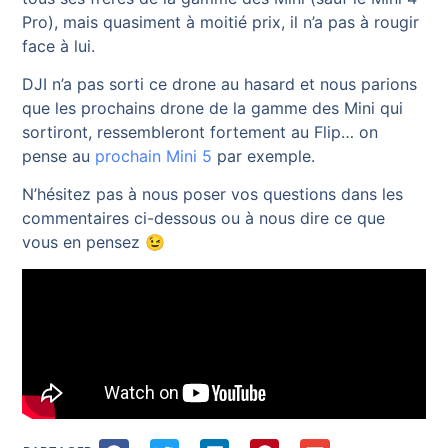
Pro), mais quasiment à moitié prix, il n’a pas à rougir
face à lui.
DJI n’a pas sorti ce drone au hasard et nous parions
que les prochains drone de la gamme des Mini qui
sortiront, ressembleront fortement au Flip… on
pense au
prochain Mini 5
par exemple.
N’hésitez pas à nous poser vos questions dans les
commentaires ci-dessous ou à nous dire ce que
vous en pensez 😉