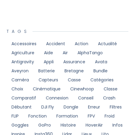
TAGS
Accessoires
Accident
Action
Actualité
Agriculture
Aide
Air
AlphaTango
Antigravity
Appli
Assurance
Avata
Aveyron
Batterie
Bretagne
Bundle
Caméra
Capteurs
Casse
Catégories
Choix
Cinématique
Cinewhoop
Classe
Comparatif
Connexion
Conseil
Crash
Débutant
DJI Fly
Dongle
Erreur
Filtres
FLIP
Fonction
Formation
FPV
Froid
Goggles
GoPro
Histoire
HoverAir
Infos
Inspire
Insta360
Lidar
Lieux
Lito