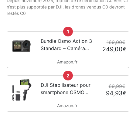
Depuis novembre 2025, l’option de re certification C0 vers C1
n’est plus supportée par DJI, les drones vendus C0 devront
restés C0
1
Bundle Osmo Action 3
169,00€
Standard – Caméra
249,00€
d’action 4K avec FOV
Amazon.fr
super large,
HorizonSteady,
2
résistant au froid,
longue durée, support
DJI Stabilisateur pour
69,99€
vertical à démontage...
smartphone OSMO
94,93€
Mobile 6, en trois axes
Amazon.fr
pour téléphones, bras
extensible intégré,
portable et pliable,
stabilisateur pour
vidéoblogs,...