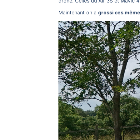
drone. Celles du Air 3S et Mavic 4
Maintenant on a
grossi ces même