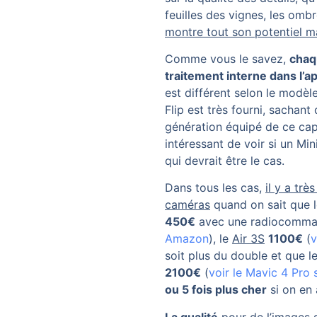
feuilles des vignes, les omb
montre tout son potentiel mai
Comme vous le savez,
chaq
traitement interne dans l’ap
est différent selon le modèl
Flip est très fourni, sachant q
génération équipé de ce capt
intéressant de voir si un Mi
qui devrait être le cas.
Dans tous les cas,
il y a tr
caméras
quand on sait que 
450€
avec une radiocomma
Amazon
), le
Air 3S
1100€
(
v
soit plus du double et que l
2100€
(
voir le Mavic 4 Pro
ou 5 fois plus cher
si on en 
La qualité
pour de l’images 