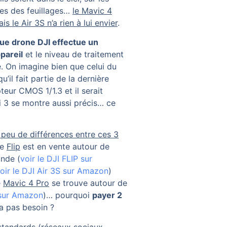
res des feuillages…
le Mavic 4
s le Air 3S n’a rien à lui envier
.
ue drone DJI effectue un
pareil
et le niveau de traitement
e. On imagine bien que celui du
u’il fait partie de la dernière
eur CMOS 1/1.3 et il serait
ni 3 se montre aussi précis… ce
ès peu de différences entre ces 3
le
Flip
est en vente autour de
nde (
voir le DJI FLIP sur
oir le DJI Air 3S sur Amazon
)
e
Mavic 4 Pro
se trouve autour de
 sur Amazon
)… pourquoi
payer 2
a pas besoin ?
standards (réseaux sociaux,