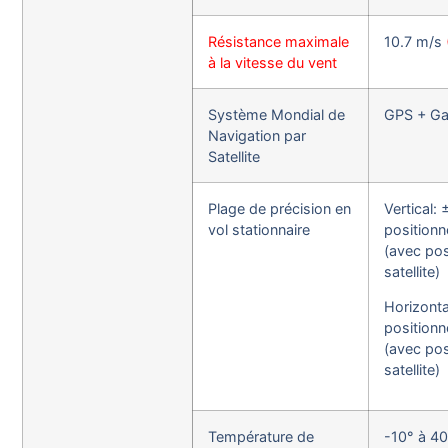
Résistance maximale
10.7 m/s
à la vitesse du vent
Système Mondial de
GPS + Gal
Navigation par
Satellite
Plage de précision en
Vertical:
vol stationnaire
positionn
(avec po
satellite)
Horizonta
positionn
(avec po
satellite)
Température de
-10° à 40