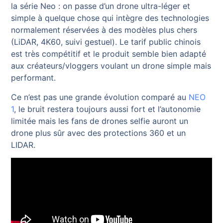
la série Neo : on passe d’un drone ultra-léger et
simple à quelque chose qui intègre des technologies
normalement réservées à des modèles plus chers
(LiDAR, 4K60, suivi gestuel). Le tarif public chinois
est très compétitif et le produit semble bien adapté
aux créateurs/vloggers voulant un drone simple mais
performant.
Ce n’est pas une grande évolution comparé au
NEO
1
, le bruit restera toujours aussi fort et l’autonomie
limitée mais les fans de drones selfie auront un
drone plus sûr avec des protections 360 et un
LIDAR.