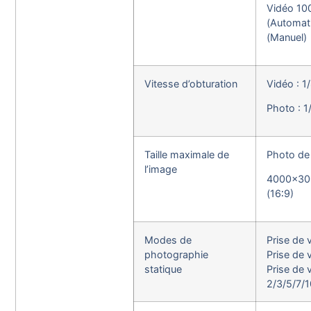
Vidéo 10
(Automat
(Manuel)
Vitesse d’obturation
Vidéo : 1
Photo : 1
Taille maximale de
Photo de
l’image
4000×30
(16∶9)
Modes de
Prise de 
photographie
Prise de 
statique
Prise de 
2/3/5/7/