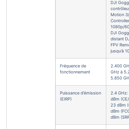
DJI Goggl
contrôleu
Motion 3
Controller
1080p/60
DJI Goggl
distant D
FPV Remot
jusqu’à 
Fréquence de
2.400 GH
fonctionnement
GHz à 5.
5.850 G
Puissance d’émission
2.4 GHz:
(EIRP)
dBm (CE/
23 dBm (
dBm (FCC
dBm (SR