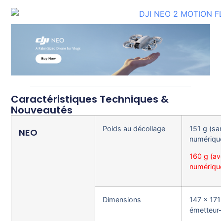
Caractéristiques Techniques &
Nouveautés
Poids au décollage
151 g (sa
NEO
numériqu
160 g (a
numériqu
Dimensions
147 × 17
émetteur