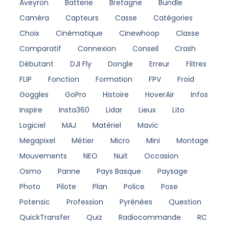
Aveyron
Batterie
Bretagne
Bundle
Caméra
Capteurs
Casse
Catégories
Choix
Cinématique
Cinewhoop
Classe
Comparatif
Connexion
Conseil
Crash
Débutant
DJI Fly
Dongle
Erreur
Filtres
FLIP
Fonction
Formation
FPV
Froid
Goggles
GoPro
Histoire
HoverAir
Infos
Inspire
Insta360
Lidar
Lieux
Lito
Logiciel
MAJ
Matériel
Mavic
Megapixel
Métier
Micro
Mini
Montage
Mouvements
NEO
Nuit
Occasion
Osmo
Panne
Pays Basque
Paysage
Photo
Pilote
Plan
Police
Pose
Potensic
Profession
Pyrénées
Question
QuickTransfer
Quiz
Radiocommande
RC