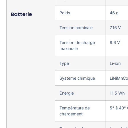
Poids
46 g
Batterie
Tension nominale
7.16 V
Tension de charge
8.6 V
maximale
Type
Li-ion
Système chimique
LiNiMnC
Énergie
11.5 Wh
Température de
5° à 40° 
chargement