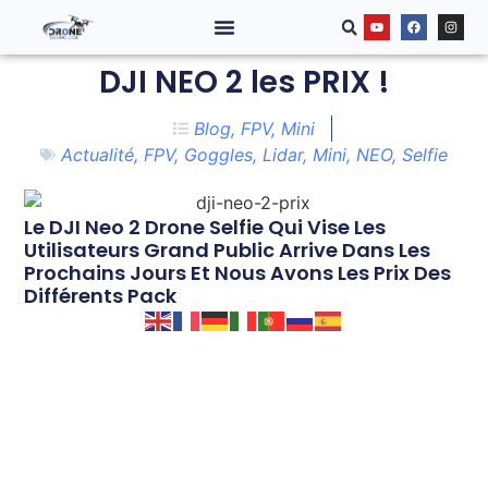
DJI NEO 2 les PRIX !
Blog
,
FPV
,
Mini
Actualité
,
FPV
,
Goggles
,
Lidar
,
Mini
,
NEO
,
Selfie
Le DJI Neo 2 Drone Selfie Qui Vise Les
Utilisateurs Grand Public Arrive Dans Les
Prochains Jours Et Nous Avons Les Prix Des
Différents Pack