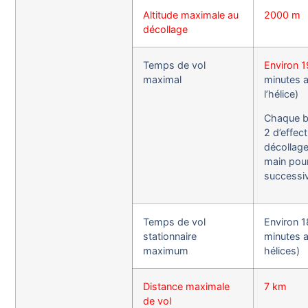
Altitude maximale au
2000 m
décollage
Temps de vol
Environ 
maximal
minutes a
l’hélice)
Chaque b
2 d’effec
décollage
main pour
successi
Temps de vol
Environ 1
stationnaire
minutes a
maximum
hélices)
Distance maximale
7 km
de vol