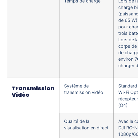
Temps de charge
Lors de l’
charge bi
(puissan
de 65 W) 
pour cha
trois bat
Lors de l
corps de 
de charg
environ 7
charger 
Système de
Standard 
Transmission
transmission vidéo
Wi-Fi Opt
Vidéo
récepteu
(O4)
Qualité de la
Avec le c
visualisation en direct
DJI RC-N3
1080p/60