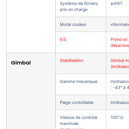
Système de fichiers
exFAT
pris en charge
Mode couleur
«Normal
EIS
Prend en
désactive 
Stabilisation
Gimbal m
Gimbal
(inclinais
Gamme mécanique
Inclinais
: -43° à 
Plage contrôlable
Inclinais
Vitesse de contrôle
100°/s
maximale