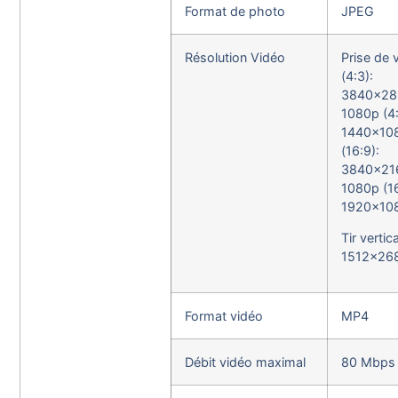
Format de photo
JPEG
Résolution Vidéo
Prise de 
(4:3):
3840×28
1080p (4:
1440×10
(16:9):
3840×21
1080p (16
1920×10
Tir vertic
1512×26
Format vidéo
MP4
Débit vidéo maximal
80 Mbps