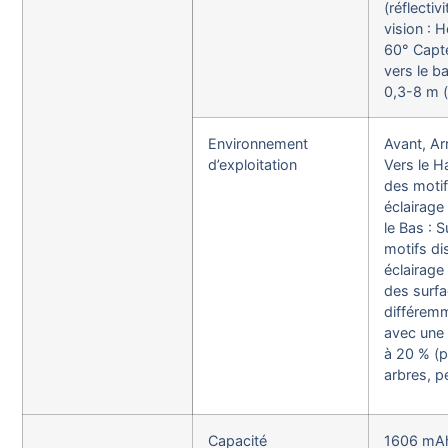
(réflecti
vision : H
60° Capte
vers le b
0,3-8 m (
Environnement
Avant, Ar
d’exploitation
Vers le H
des motif
éclairage
le Bas : 
motifs di
éclairage
des surfa
différemm
avec une 
à 20 % (
arbres, p
Capacité
1606 mA