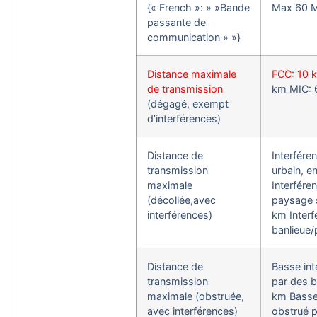
{« French »: » »Bande
Max 60 
passante de
communication » »}
Distance maximale
FCC: 10 
de transmission
km MIC: 
(dégagé, exempt
d’interférences)
Distance de
Interfére
transmission
urbain, e
maximale
Interfére
(décollée,avec
paysage 
interférences)
km Interf
banlieue/
Distance de
Basse int
transmission
par des b
maximale (obstruée,
km Basse 
avec interférences)
obstrué p