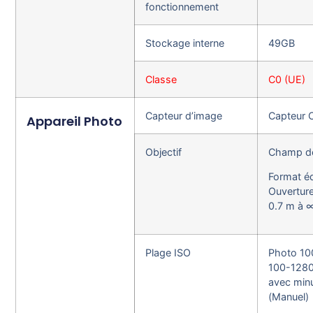
fonctionnement
Stockage interne
49GB
Classe
C0 (UE)
Capteur d’image
Capteur 
Appareil Photo
Objectif
Champ de 
Format éq
Ouverture
0.7 m à 
Plage ISO
Photo 10
100-1280
avec min
(Manuel)