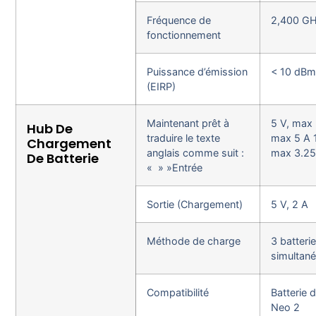
Fréquence de
2,400 GH
fonctionnement
Puissance d’émission
< 10 dB
(EIRP)
Maintenant prêt à
5 V, max 
Hub De
traduire le texte
max 5 A 
Chargement
anglais comme suit :
max 3.25
De Batterie
« » »Entrée
Sortie (Chargement)
5 V, 2 A
Méthode de charge
3 batteri
simultan
Compatibilité
Batterie d
Neo 2