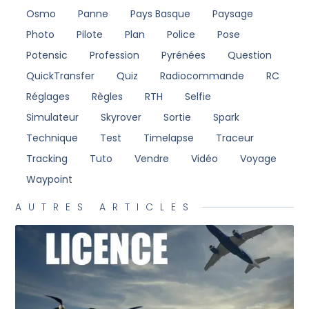
Osmo
Panne
Pays Basque
Paysage
Photo
Pilote
Plan
Police
Pose
Potensic
Profession
Pyrénées
Question
QuickTransfer
Quiz
Radiocommande
RC
Réglages
Règles
RTH
Selfie
Simulateur
Skyrover
Sortie
Spark
Technique
Test
Timelapse
Traceur
Tracking
Tuto
Vendre
Vidéo
Voyage
Waypoint
AUTRES ARTICLES