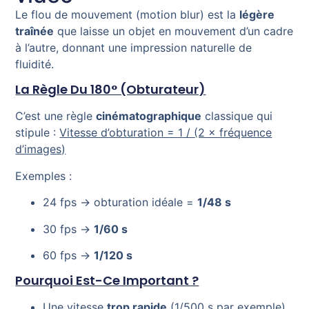
Le flou de mouvement (motion blur) est la
légère
traînée
que laisse un objet en mouvement d’un cadre
à l’autre, donnant une impression naturelle de
fluidité.
La Règle Du 180° (obturateur)
C’est une règle
cinématographique
classique qui
stipule :
Vitesse d’obturation = 1 / (2 × fréquence
d’images)
Exemples :
24 fps → obturation idéale =
1/48 s
30 fps →
1/60 s
60 fps →
1/120 s
Pourquoi Est-Ce Important ?
Une vitesse
trop rapide
(1/500 s par exemple)