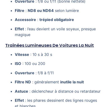
Ouverture
: f/8 ou f/11 (bonne netteté)
Filtre
:
ND8 ou ND64
selon lumière
Accessoire
:
trépied obligatoire
Effet
: l’eau devient un voile soyeux, presque
magique
Traînées Lumineuses De Voitures La Nuit
Vitesse
: 10 s à 30 s
ISO
: 100 ou 200
Ouverture
: f/8 à f/11
Filtre ND
: généralement
inutile la nuit
Astuce
: déclencheur à distance ou retardateur
Effet
: les phares dessinent des lignes rouges
et blanches