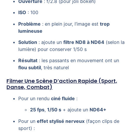
Ouverture
: f/2.8 (pour joli bokeh)
ISO
: 100
Problème
: en plein jour, l’image est
trop
lumineuse
Solution
: ajoute un
filtre ND8 à ND64
(selon la
lumière) pour conserver 1/50 s
Résultat
: les passants en mouvement ont un
flou subtil
, très naturel
Filmer Une Scène D’action Rapide (sport,
Danse, Combat)
Pour un rendu
ciné fluide
:
25 fps
,
1/50 s
+ ajoute un
ND64+
Pour un
effet stylisé nerveux
(façon clips de
sport) :