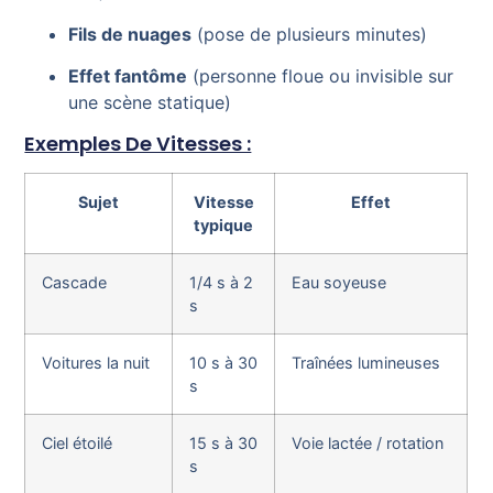
Fils de nuages
(pose de plusieurs minutes)
Effet fantôme
(personne floue ou invisible sur
une scène statique)
Exemples De Vitesses :
Sujet
Vitesse
Effet
typique
Cascade
1/4 s à 2
Eau soyeuse
s
Voitures la nuit
10 s à 30
Traînées lumineuses
s
Ciel étoilé
15 s à 30
Voie lactée / rotation
s