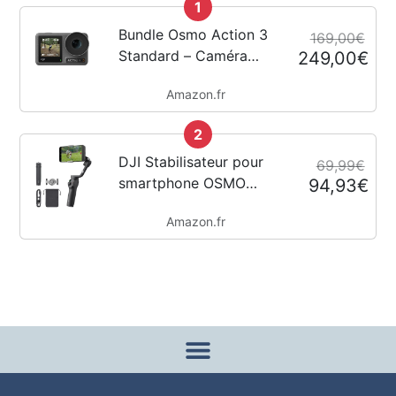
1
Bundle Osmo Action 3
169,00€
Standard – Caméra
249,00€
d’action 4K avec FOV
Amazon.fr
super large,
HorizonSteady,
2
résistant au froid,
longue durée, support
DJI Stabilisateur pour
69,99€
vertical à démontage...
smartphone OSMO
94,93€
Mobile 6, en trois axes
Amazon.fr
pour téléphones, bras
extensible intégré,
portable et pliable,
stabilisateur pour
vidéoblogs,...