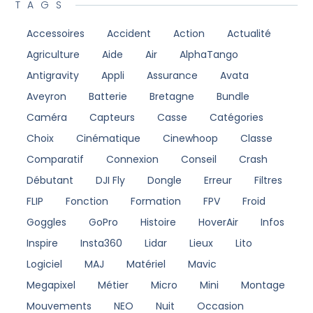
TAGS
Accessoires
Accident
Action
Actualité
Agriculture
Aide
Air
AlphaTango
Antigravity
Appli
Assurance
Avata
Aveyron
Batterie
Bretagne
Bundle
Caméra
Capteurs
Casse
Catégories
Choix
Cinématique
Cinewhoop
Classe
Comparatif
Connexion
Conseil
Crash
Débutant
DJI Fly
Dongle
Erreur
Filtres
FLIP
Fonction
Formation
FPV
Froid
Goggles
GoPro
Histoire
HoverAir
Infos
Inspire
Insta360
Lidar
Lieux
Lito
Logiciel
MAJ
Matériel
Mavic
Megapixel
Métier
Micro
Mini
Montage
Mouvements
NEO
Nuit
Occasion