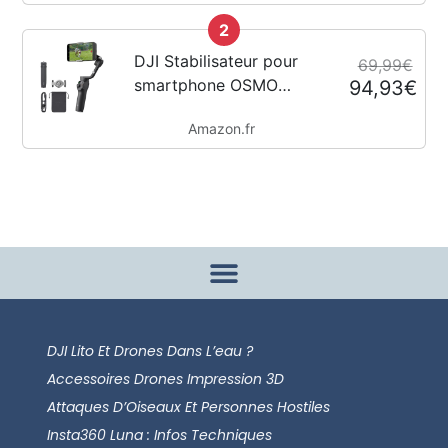
HorizonSteady,
2
résistant au froid,
longue durée, support
DJI Stabilisateur pour
69,99€
vertical à démontage...
smartphone OSMO
94,93€
Mobile 6, en trois axes
Amazon.fr
pour téléphones, bras
extensible intégré,
portable et pliable,
stabilisateur pour
vidéoblogs,...
DJI Lito Et Drones Dans L’eau ?
Accessoires Drones Impression 3D
Attaques D’Oiseaux Et Personnes Hostiles
Insta360 Luna : Infos Techniques