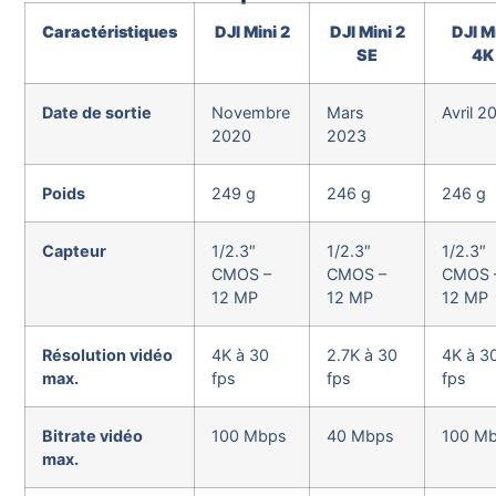
Caractéristiques
DJI Mini 2
DJI Mini 2
DJI M
SE
4K
Date de sortie
Novembre
Mars
Avril 2
2020
2023
Poids
249 g
246 g
246 g
Capteur
1/2.3″
1/2.3″
1/2.3″
CMOS –
CMOS –
CMOS 
12 MP
12 MP
12 MP
Résolution vidéo
4K à 30
2.7K à 30
4K à 3
max.
fps
fps
fps
Bitrate vidéo
100 Mbps
40 Mbps
100 M
max.