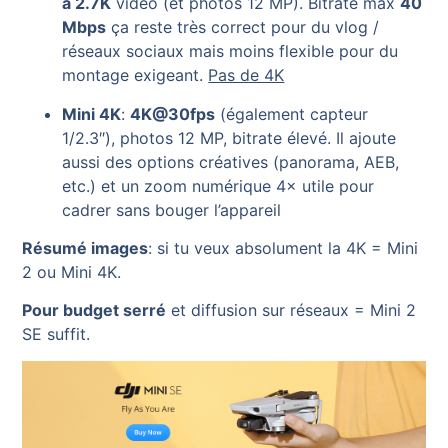
à 2.7K
vidéo (et photos 12 MP). Bitrate max
40
Mbps
ça reste très correct pour du vlog /
réseaux sociaux mais moins flexible pour du
montage exigeant.
Pas de 4K
Mini 4K
:
4K@30fps
(également capteur
1/2.3″), photos 12 MP, bitrate élevé. Il ajoute
aussi des options créatives (panorama, AEB,
etc.) et un zoom numérique 4× utile pour
cadrer sans bouger l’appareil
Résumé images
: si tu veux absolument la 4K = Mini
2 ou Mini 4K.
Pour budget serré
et diffusion sur réseaux = Mini 2
SE suffit.