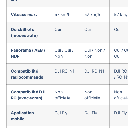
Vitesse max.
57 km/h
57 km/h
57 km/
QuickShots
Oui
Oui
Oui
(modes auto)
Panorama / AEB /
Oui / Oui /
Oui / Non /
Oui / Ou
HDR
Non
Non
Oui
Compatibilité
DJI RC-N1
DJI RC-N1
DJI RC
radiocommande
/ RC-N
Compatibilité DJI
Non
Non
Non
RC (avec écran)
officielle
officielle
officiel
Application
DJI Fly
DJI Fly
DJI Fly
mobile