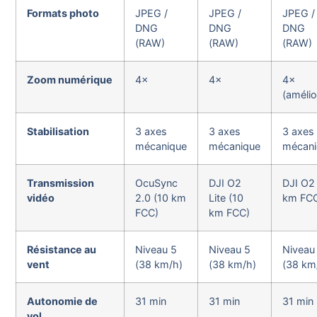
Formats photo
JPEG /
JPEG /
JPEG /
DNG
DNG
DNG
(RAW)
(RAW)
(RAW)
Zoom numérique
4×
4×
4×
(amélio
Stabilisation
3 axes
3 axes
3 axes
mécanique
mécanique
mécan
Transmission
OcuSync
DJI O2
DJI O2
vidéo
2.0 (10 km
Lite (10
km FC
FCC)
km FCC)
Résistance au
Niveau 5
Niveau 5
Niveau
vent
(38 km/h)
(38 km/h)
(38 km
Autonomie de
31 min
31 min
31 min
vol