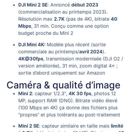
DJI Mini 2 SE
: Annoncé
début 2023
(commercialisation au printemps 2023).
Résolution max
2.7K
(pas de 4K), bitrate
40
Mbps
, 31 min. Conçu comme une option
budget proche du Mini 2
DJI Mini 4K:
Modèle plus récent (sortie
commerciale au printemps/
avril 2024
).
4K@30fps
, transmission modernisée (DJI O2 /
version améliorée), 31 min, zoom digital 4× ;
sortie d’abord uniquement sur Amazon
Caméra & qualité d’image
Mini 2
: capteur 1/2.3″,
4K 30 fps
, photos 12
MP, support RAW (DNG). Bitrate vidéo élevé
(100 Mbps en 4K) ça donne des fichiers plus
“propres” et plus tolérants au post-traitement
Mini 2 SE
: capteur similaire en taille mais
limité