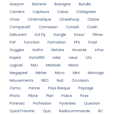
Aveyron
Batterie
Bretagne
Bundle
Caméra
Capteurs
Casse
Catégories
Choix
Cinématique
Cinewhoop
Classe
Comparatif
Connexion
Conseil
Crash
Débutant
DJI Fly
Dongle
Erreur
Filtres
FLIP
Fonction
Formation
FPV
Froid
Goggles
GoPro
Histoire
HoverAir
Infos
Inspire
Insta360
Lidar
Lieux
Lito
Logiciel
MAJ
Matériel
Mavic
Megapixel
Métier
Micro
Mini
Montage
Mouvements
NEO
Nuit
Occasion
Osmo
Panne
Pays Basque
Paysage
Photo
Pilote
Plan
Police
Pose
Potensic
Profession
Pyrénées
Question
QuickTransfer
Quiz
Radiocommande
RC