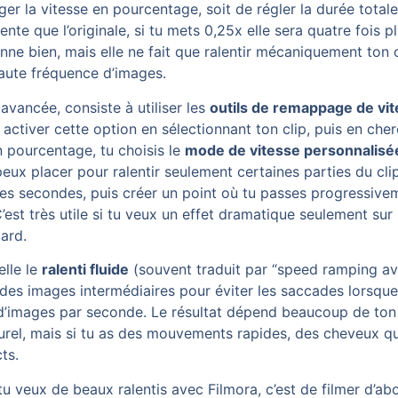
er la vitesse en pourcentage, soit de régler la durée totale d
ente que l’originale, si tu mets 0,25x elle sera quatre fois pl
ne bien, mais elle ne fait que ralentir mécaniquement ton cl
 haute fréquence d’images.
vancée, consiste à utiliser les
outils de remappage de vi
ctiver cette option en sélectionnant ton clip, puis en cherc
n pourcentage, tu choisis le
mode de vitesse personnalisé
peux placer pour ralentir seulement certaines parties du cli
s secondes, puis créer un point où tu passes progressivemen
C’est très utile si tu veux un effet dramatique seulement 
ard.
elle le
ralenti fluide
(souvent traduit par “speed ramping ave
 des images intermédiaires pour éviter les saccades lorsque 
’images par seconde. Le résultat dépend beaucoup de ton cl
aturel, mais si tu as des mouvements rapides, des cheveux qu
ts.
i tu veux de beaux ralentis avec Filmora, c’est de filmer d’