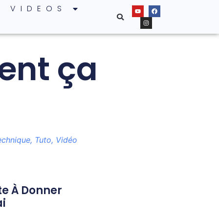
VIDEOS
ent ça
echnique
,
Tuto
,
Vidéo
ste À Donner
i