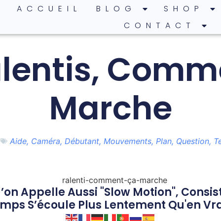
ACCUEIL
BLOG
SHOP
CONTACT
alentis, Comm
Marche
Aide
,
Caméra
,
Débutant
,
Mouvements
,
Plan
,
Question
,
T
u’on Appelle Aussi "slow Motion", Consi
emps S’écoule Plus Lentement Qu'en Vra