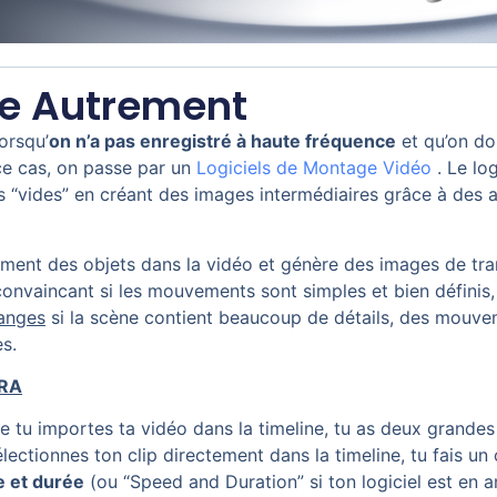
e Autrement
orsqu’
on n’a pas enregistré à haute fréquence
et qu’on doi
e cas, on passe par un
Logiciels de Montage Vidéo
. Le lo
s “vides” en créant des images intermédiaires grâce à des a
ment des objets dans la vidéo et génère des images de tran
s convaincant si les mouvements sont simples et bien définis,
ranges
si la scène contient beaucoup de détails, des mouve
s.
RA
e tu importes ta vidéo dans la timeline, tu as deux grandes 
lectionnes ton clip directement dans la timeline, tu fais un c
e et durée
(ou “Speed and Duration” si ton logiciel est en an