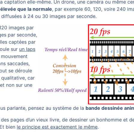
la captation elle-même. Un drone, une caméra ou même ce
 élevée que la normale
, par exemple 60, 120, voire 240 im
 diffusées à 24 ou 30 images par seconde.
120 images par
ages par seconde,
lles captées par
roule sur
un laps
e mouvement
ans saccades,
out se déroule
 qualitative, car
 et non sur une
us parlante, pensez au système de la
bande dessinée ani
s des pages d’un vieux livre, de dessiner un bonhomme et de
 Et bien
le principe est exactement le même
.