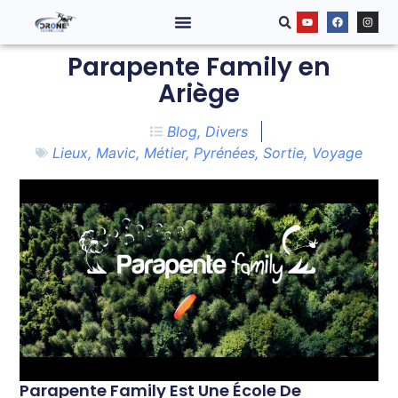
Parapente Family en
Ariège
Blog
,
Divers
Lieux
,
Mavic
,
Métier
,
Pyrénées
,
Sortie
,
Voyage
Parapente Family Est Une École De