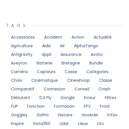
TAGS
Accessoires
Accident
Action
Actualité
Agriculture
Aide
Air
AlphaTango
Antigravity
Appli
Assurance
Avata
Aveyron
Batterie
Bretagne
Bundle
Caméra
Capteurs
Casse
Catégories
Choix
Cinématique
Cinewhoop
Classe
Comparatif
Connexion
Conseil
Crash
Débutant
DJI Fly
Dongle
Erreur
Filtres
FLIP
Fonction
Formation
FPV
Froid
Goggles
GoPro
Histoire
HoverAir
Infos
Inspire
Insta360
Lidar
Lieux
Lito