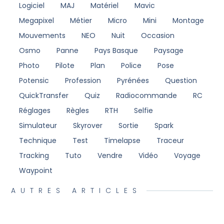
Logiciel
MAJ
Matériel
Mavic
Megapixel
Métier
Micro
Mini
Montage
Mouvements
NEO
Nuit
Occasion
Osmo
Panne
Pays Basque
Paysage
Photo
Pilote
Plan
Police
Pose
Potensic
Profession
Pyrénées
Question
QuickTransfer
Quiz
Radiocommande
RC
Réglages
Règles
RTH
Selfie
Simulateur
Skyrover
Sortie
Spark
Technique
Test
Timelapse
Traceur
Tracking
Tuto
Vendre
Vidéo
Voyage
Waypoint
AUTRES ARTICLES