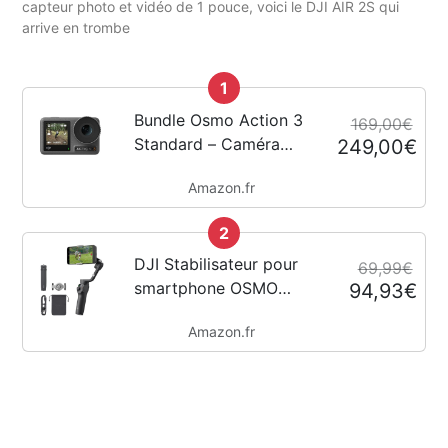
capteur photo et vidéo de 1 pouce, voici le DJI AIR 2S qui
arrive en trombe
1
Bundle Osmo Action 3
169,00€
Standard – Caméra
249,00€
d’action 4K avec FOV
Amazon.fr
super large,
HorizonSteady,
2
résistant au froid,
longue durée, support
DJI Stabilisateur pour
69,99€
vertical à démontage...
smartphone OSMO
94,93€
Mobile 6, en trois axes
Amazon.fr
pour téléphones, bras
extensible intégré,
portable et pliable,
stabilisateur pour
vidéoblogs,...